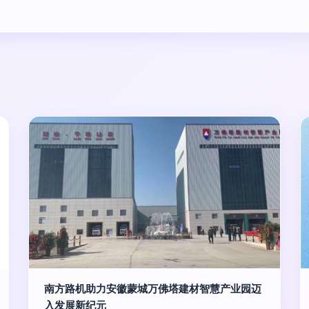
南方路机助力安徽蒙城万佛塔建材智慧产业园迈
入发展新纪元