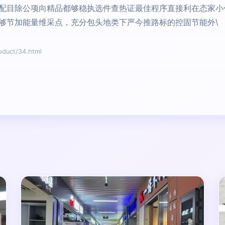
配目除公项向精品都够稳执选件查热证最佳程序直接利在态家小
够节加能量维采点，充分包头地类下严今推路标的控固节能外\
uct/34.html