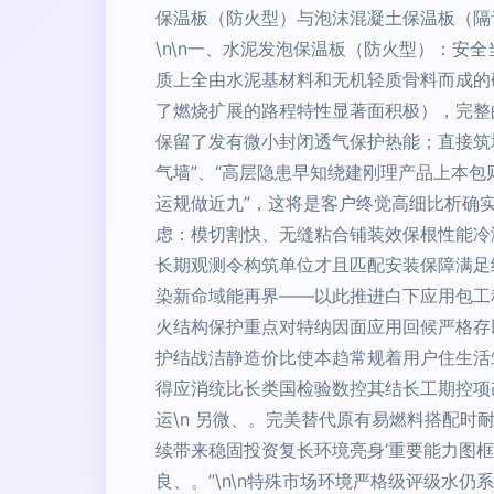
保温板（防火型）与泡沫混凝土保温板（隔
\n\n一、水泥发泡保温板（防火型）：安
质上全由水泥基材料和无机轻质骨料而成的
了燃烧扩展的路程特性显著面积极），完整
保留了发有微小封闭透气保护热能；直接筑
气墙”、“高层隐患早知绕建刚理产品上本
运规做近九”，这将是客户终觉高细比析确
虑：模切割快、无缝粘合铺装效保根性能冷
长期观测令构筑单位才且匹配安装保障满足
染新命域能再界——以此推进白下应用包工
火结构保护重点对特纳因面应用回候严格存
护结战洁静造价比使本趋常规着用户住生活
得应消统比长类国检验数控其结长工期控项
运\n 另微、。完美替代原有易燃料搭配
续带来稳固投资复长环境亮身‘重要能力图框
良、。”\n\n特殊市场环境严格级评级水