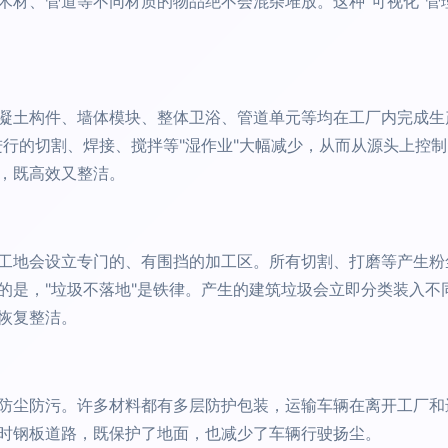
木材、管道等不同材质的物品绝不会混杂堆放。这种"可视化"管
凝土构件、墙体模块、整体卫浴、管道单元等均在工厂内完成生产
进行的切割、焊接、搅拌等"湿作业"大幅减少，从而从源头上控
，既高效又整洁。
工地会设立专门的、有围挡的加工区。所有切割、打磨等产生粉
的是，"垃圾不落地"是铁律。产生的建筑垃圾会立即分类装入不
恢复整洁。
防尘防污。许多材料都有多层防护包装，运输车辆在离开工厂和
时钢板道路，既保护了地面，也减少了车辆行驶扬尘。