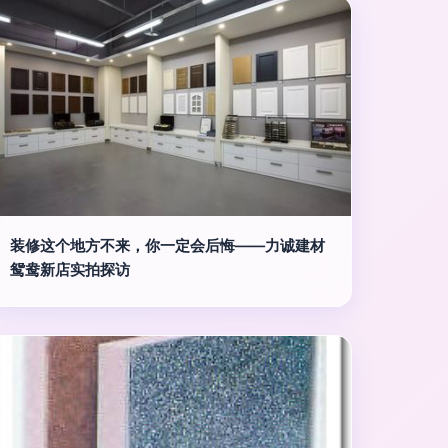
装修这个地方不来，你一定会后悔——力诚建材
鸳鸯新店实拍探访